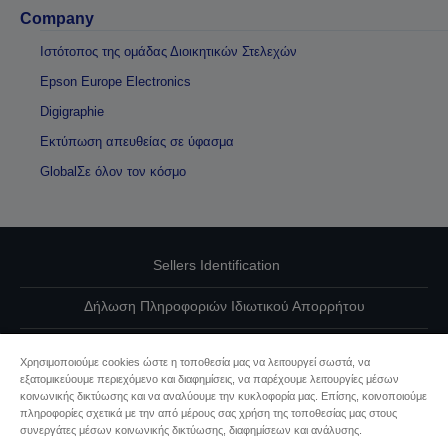
Company
Ιστότοπος της ομάδας Διοικητικών Στελεχών
Epson Europe Electronics
Digigraphie
Εκτύπωση απευθείας σε ύφασμα
GlobalΣε όλον τον κόσμο
Sellers Identification
Δήλωση Πληροφοριών Ιδιωτικού Απορρήτου
EU Data Act Compliance
Χρησιμοποιούμε cookies ώστε η τοποθεσία μας να λειτουργεί σωστά, να
εξατομικεύουμε περιεχόμενο και διαφημίσεις, να παρέχουμε λειτουργίες μέσων
Επικοινωνήστε μαζί μας για τα δεδομένα σας
κοινωνικής δικτύωσης και να αναλύουμε την κυκλοφορία μας. Επίσης, κοινοποιούμε
πληροφορίες σχετικά με την από μέρους σας χρήση της τοποθεσίας μας στους
Πληροφορίες σχετικά με τα cookie
συνεργάτες μέσων κοινωνικής δικτύωσης, διαφημίσεων και ανάλυσης.