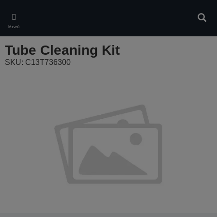
Skip
to
Αναζ
main
Μενού
content
Tube Cleaning Kit
SKU: C13T736300