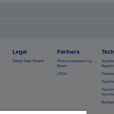
Legal
Partners
Tech
Safety Data Sheets
Πύλη συνεργατών της
Τεχνολο
Epson
θερμότ
LPGA
Precisi
Τεχνολο
Πρωτοπ
τεχνολο
Βιώσιμε