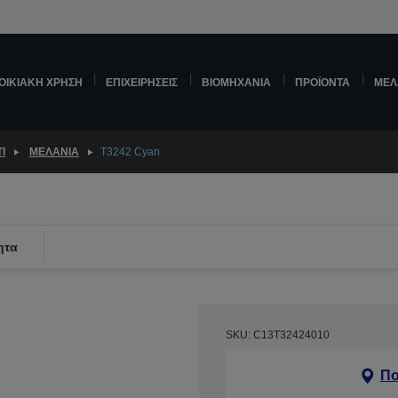
ΟΙΚΙΑΚΉ ΧΡΉΣΗ
ΕΠΙΧΕΙΡΉΣΕΙΣ
ΒΙΟΜΗΧΑΝΊΑ
ΠΡΟΪΌΝΤΑ
ΜΕΛ
Ί
ΜΕΛΆΝΙΑ
T3242 Cyan
ητα
SKU: C13T32424010
Πο