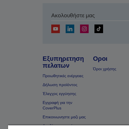
Ακολουθήστε μας
Εξυπηρετηση
Οροι
πελατων
Όροι χρήσης
Προωθητικές ενέργειες
Δήλωση προϊόντος
Έλεγχος εγγύησης
Εγγραφή για την
CoverPlus
Επικοινωνηστε μαζι μας
Αναζήτηση εμπόρου