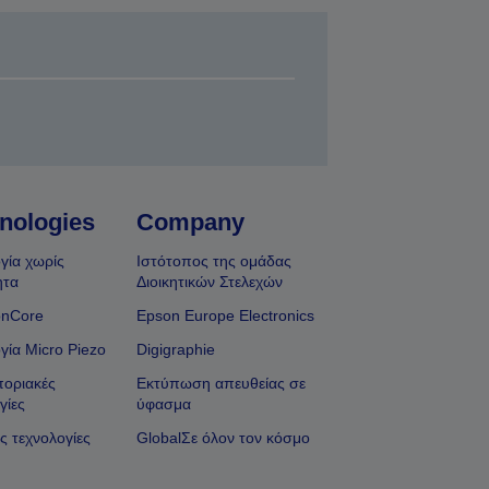
nologies
Company
γία χωρίς
Ιστότοπος της ομάδας
ητα
Διοικητικών Στελεχών
onCore
Epson Europe Electronics
γία Micro Piezo
Digigraphie
οριακές
Εκτύπωση απευθείας σε
γίες
ύφασμα
ς τεχνολογίες
GlobalΣε όλον τον κόσμο