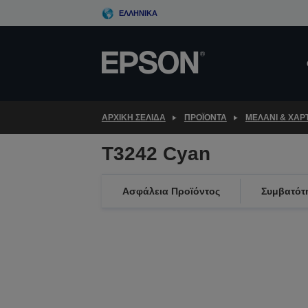
Skip
ΕΛΛΗΝΙΚΆ
to
main
content
ΑΡΧΙΚΗ ΣΕΛΙΔΑ
ΠΡΟΪΌΝΤΑ
ΜΕΛΆΝΙ & ΧΑΡΤ
T3242 Cyan
Ασφάλεια Προϊόντος
Συμβατότ