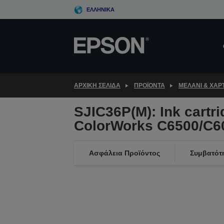
Skip
ΕΛΛΗΝΙΚΆ
to
main
content
ΑΡΧΙΚΗ ΣΕΛΙΔΑ
ΠΡΟΪΌΝΤΑ
ΜΕΛΆΝΙ & ΧΑΡΤ
SJIC36P(M): Ink cartri
ColorWorks C6500/C6
Ασφάλεια Προϊόντος
Συμβατότ