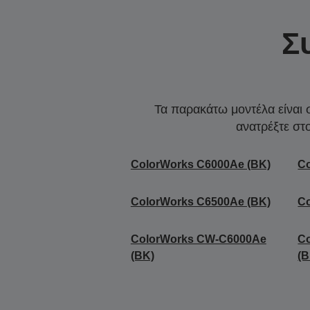
Σ
Τα παρακάτω μοντέλα είναι 
ανατρέξτε στ
ColorWorks C6000Ae (BK)
C
ColorWorks C6500Ae (BK)
C
ColorWorks CW-C6000Ae
C
(BK)
(B