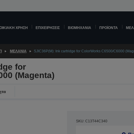
ΟΙΚΙΑΚΉ ΧΡΉΣΗ
ΕΠΙΧΕΙΡΉΣΕΙΣ
ΒΙΟΜΗΧΑΝΊΑ
ΠΡΟΪΌΝΤΑ
ΜΕΛ
Ί
ΜΕΛΆΝΙΑ
SJIC36P(M): Ink cartridge for ColorWorks C6500/C6000 (Mag
dge for
000 (Magenta)
ητα
SKU: C13T44C340