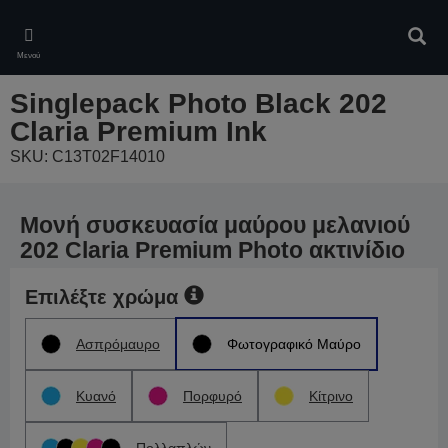
Skip
to
Αναζ
main
Μενού
content
Singlepack Photo Black 202
Claria Premium Ink
SKU: C13T02F14010
Μονή συσκευασία μαύρου μελανιού
202 Claria Premium Photo ακτινίδιο
Επιλέξτε χρώμα
Ασπρόμαυρο
Φωτογραφικό Μαύρο
Κυανό
Πορφυρό
Κίτρινο