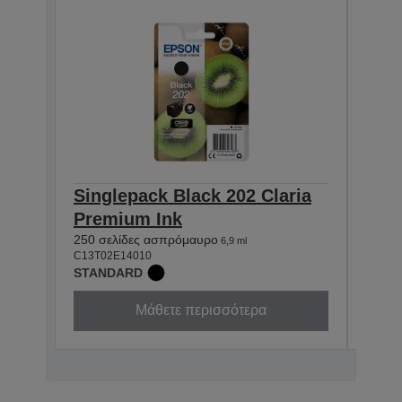
Singlepack Black 202 Claria
Sin
Premium Ink
Cla
250 σελίδες ασπρόμαυρο
400 σ
6,9 ml
C13T02E14010
C13T0
STANDARD
STAN
Μάθετε περισσότερα