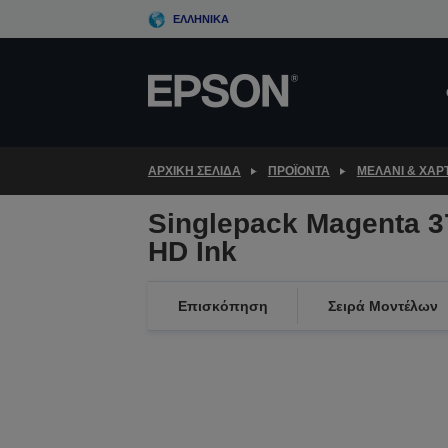
Skip
ΕΛΛΗΝΙΚΆ
to
main
content
ΑΡΧΙΚΗ ΣΕΛΙΔΑ
ΠΡΟΪΌΝΤΑ
ΜΕΛΆΝΙ & ΧΑΡΤ
Singlepack Magenta 3
HD Ink
Επισκόπηση
Σειρά Μοντέλων