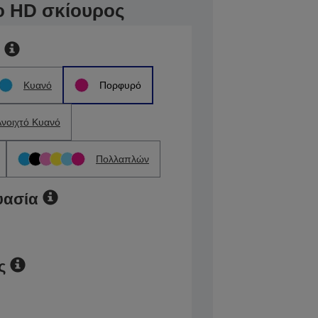
to HD σκίουρος
Κυανό
Πορφυρό
Ανοιχτό Κυανό
Πολλαπλών
υασία
ς