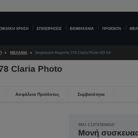
ΟΙΚΙΑΚΉ ΧΡΉΣΗ
ΕΠΙΧΕΙΡΉΣΕΙΣ
ΒΙΟΜΗΧΑΝΊΑ
ΠΡΟΪΌΝΤΑ
ΜΕΛ
Ί
ΜΕΛΆΝΙΑ
Singlepack Magenta 378 Claria Photo HD Ink
78 Claria Photo
Ασφάλεια Προϊόντος
Συμβατότητα
SKU: C13T37834010
Μονή συσκευασί