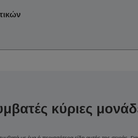
τικών
υμβατές κύριες μονάδ
συμβατά με ένα ή περισσότερα είδη αυτής της σειράς. Γι