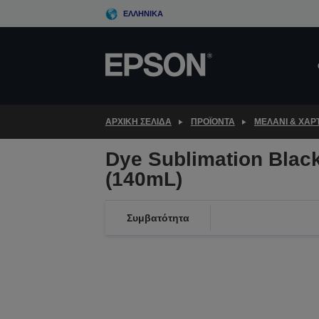
Skip
ΕΛΛΗΝΙΚΆ
to
main
content
ΑΡΧΙΚΗ ΣΕΛΙΔΑ
ΠΡΟΪΌΝΤΑ
ΜΕΛΆΝΙ & ΧΑΡΤ
Dye Sublimation Blac
(140mL)
Συμβατότητα