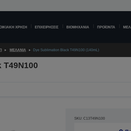
ΟΙΚΙΑΚΉ ΧΡΉΣΗ
ΕΠΙΧΕΙΡΉΣΕΙΣ
ΒΙΟΜΗΧΑΝΊΑ
ΠΡΟΪΌΝΤΑ
ΜΕΛ
Ί
ΜΕΛΆΝΙΑ
Dye Sublimation Black T49N100 (140mL)
k T49N100
SKU: C13T49N100