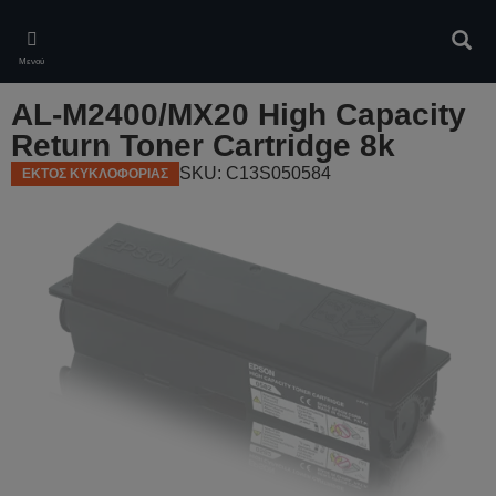
Skip
to
Αναζ
main
Μενού
content
AL-M2400/MX20 High Capacity
Return Toner Cartridge 8k
SKU: C13S050584
ΕΚΤΟΣ ΚΥΚΛΟΦΟΡΙΑΣ