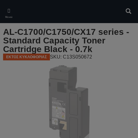
Skip
to
Αναζ
main
Μενού
content
AL-C1700/C1750/CX17 series -
Standard Capacity Toner
Cartridge Black - 0.7k
SKU: C13S050672
ΕΚΤΟΣ ΚΥΚΛΟΦΟΡΙΑΣ