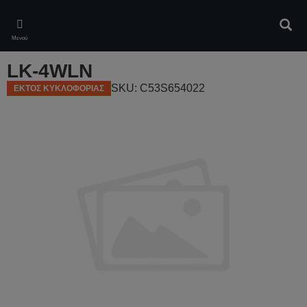
Skip
to
Αναζ
main
Μενού
content
LK-4WLN
SKU: C53S654022
ΕΚΤΟΣ ΚΥΚΛΟΦΟΡΙΑΣ