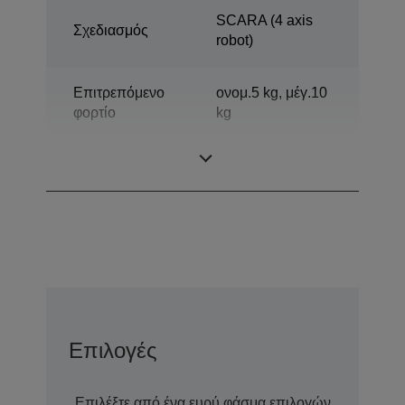
SCARA (4 axis
Σχεδιασμός
robot)
Επιτρεπόμενο
ονομ.5 kg, μέγ.10
φορτίο
kg
Οριζόντιο εύρος
800 mm
Επιλογές
Επιλέξτε από ένα ευρύ φάσμα επιλογών