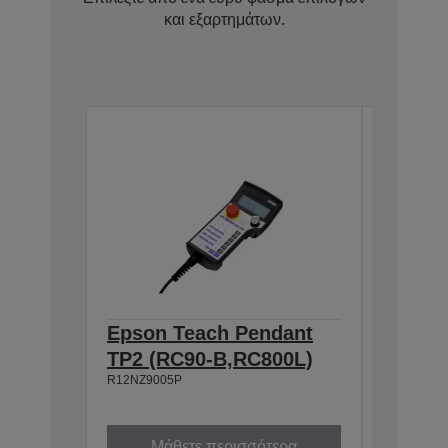
και εξαρτημάτων.
Epson Teach Pendant
Profib
TP2 (RC90-B,RC800L)
RC90/
R12NZ9005P
Contro
R12NZ900
Μάθετε περισσότερα
Μά