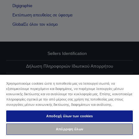
Digigraphie
Εκτύπωση απευθείας σε ύφασμα
GlobalΣε όλον τον κόσμο
Sellers Identification
Δήλωση Πληροφοριών Ιδιωτικού Απορρήτου
EU Data Act Compliance
Χρησιμοποιούμε cookies ώστε η τοποθεσία μας να λειτουργεί σωστά, να
εξατομικεύουμε περιεχόμενο και διαφημίσεις, να παρέχουμε λειτουργίες μέσων
Επικοινωνήστε μαζί μας για τα δεδομένα σας
κοινωνικής δικτύωσης και να αναλύουμε την κυκλοφορία μας. Επίσης, κοινοποιούμε
πληροφορίες σχετικά με την από μέρους σας χρήση της τοποθεσίας μας στους
Πληροφορίες σχετικά με τα cookie
συνεργάτες μέσων κοινωνικής δικτύωσης, διαφημίσεων και ανάλυσης.
Αποδοχή όλων των cookies
Δέσμευση της Epson για προσβασιμότητα
Απόρριψη όλων
Πνευματικά δικαιώματα © 2026 Seiko Epson