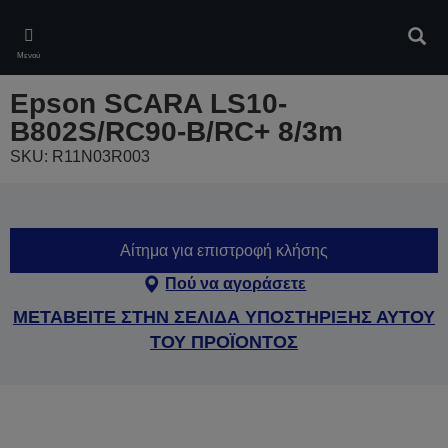
Skip
to
Αναζ
main
Μενού
content
Epson SCARA LS10-
B802S/RC90-B/RC+ 8/3m
SKU: R11N03R003
Αίτημα για επιστροφή κλήσης
Πού να αγοράσετε
ΜΕΤΑΒΕΙΤΕ ΣΤΗΝ ΣΕΛΙΔΑ ΥΠΟΣΤΗΡΙΞΗΣ ΑΥΤΟΥ
ΤΟΥ ΠΡΟΪΟΝΤΟΣ