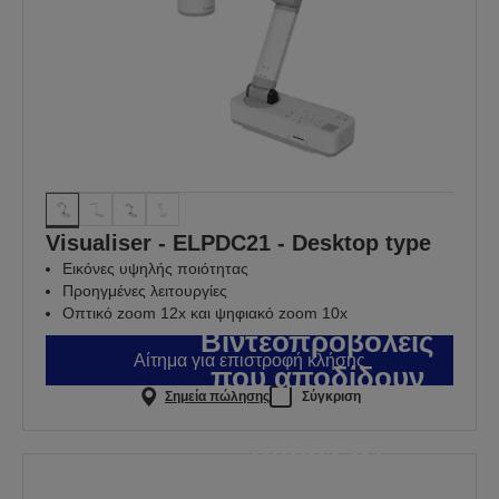
Visualiser - ELPDC21 - Desktop type
Εικόνες υψηλής ποιότητας
Προηγμένες λειτουργίες
Οπτικό zoom 12x και ψηφιακό zoom 10x
Βιντεοπροβολείς
Αίτημα για επιστροφή κλήσης
που αποδίδουν
Σημεία πώλησης
Σύγκριση
εκεί
όπου έχει
μεγαλύτερη