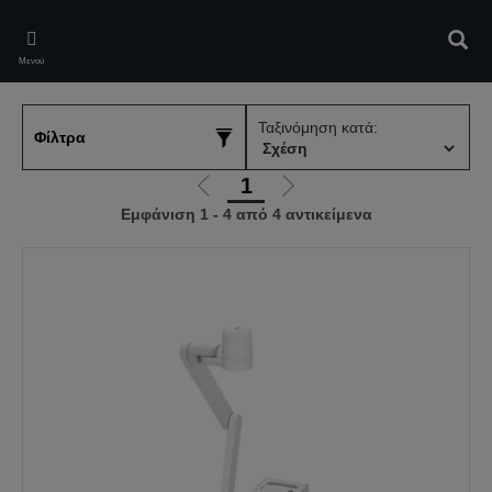
Skip
to
Αναζ
main
Μενού
content
Ταξινόμηση κατά:
Φίλτρα
1
Μετάβαση
Μετάβαση
Εμφάνιση 1 - 4 από 4 αντικείμενα
στην
στην
προηγούμενη
επόμενη
σελίδα
σελίδα