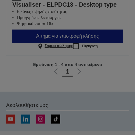
Visualiser - ELPDC13 - Desktop type
Εικόνες υψηλής ποιότητας
Προηγμένες λειτουργίες
Ψηφιακό zoom 16x
Αίτημα για επιστροφή κλήσης
Σημεία πώλησης
Σύγκριση
Εμφάνιση 1 - 4 από 4 αντικείμενα
1
Μετάβαση
Μετάβαση
στην
στην
προηγούμενη
επόμενη
σελίδα
σελίδα
Ακολουθήστε μας