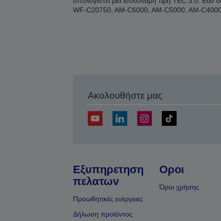
υπολογιστεί μια ισοδύναμη τιμή TEC 3.0. Εάν 
WF-C20750, AM-C6000, AM-C5000, AM-C4000
Ακολουθήστε μας
Εξυπηρετηση
Οροι
πελατων
Όροι χρήσης
Προωθητικές ενέργειες
Δήλωση προϊόντος