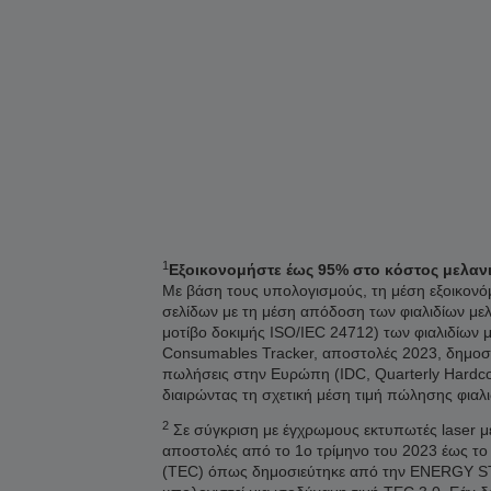
1
Εξοικονομήστε έως 95% στο κόστος μελανιού
Με βάση τους υπολογισμούς, τη μέση εξοικονόμη
σελίδων με τη μέση απόδοση των φιαλιδίων με
μοτίβο δοκιμής ISO/IEC 24712) των φιαλιδίων 
Consumables Tracker, αποστολές 2023, δημοσί
πωλήσεις στην Ευρώπη (IDC, Quarterly Hardco
διαιρώντας τη σχετική μέση τιμή πώλησης φιαλ
2
Σε σύγκριση με έγχρωμους εκτυπωτές laser με
αποστολές από το 1ο τρίμηνο του 2023 έως το
(TEC) όπως δημοσιεύτηκε από την ENERGY STAR