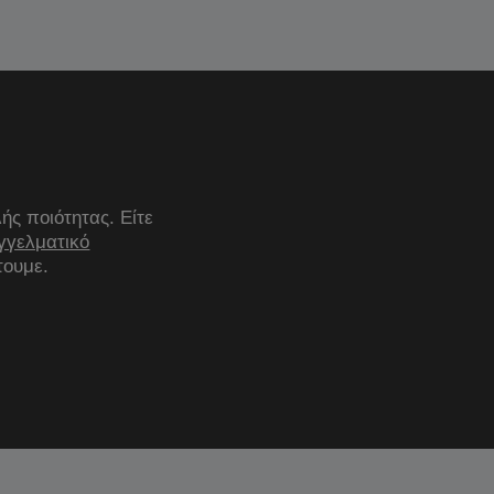
ς ποιότητας. Είτε
γγελματικό
τουμε.