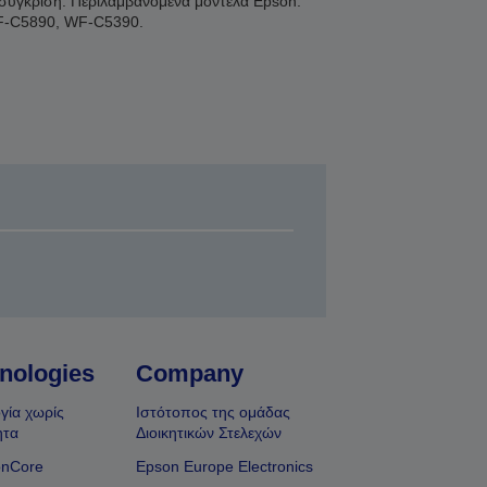
η σύγκριση. Περιλαμβανόμενα μοντέλα Epson:
F-C5890, WF-C5390.
nologies
Company
γία χωρίς
Ιστότοπος της ομάδας
ητα
Διοικητικών Στελεχών
onCore
Epson Europe Electronics