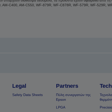
δεν υπάρχουν διαθέσιμα δεδομένα, τα προϊόντα έχουν αφαιρεθεί από τ
, AM-C400, AM-C550, WF-879R, WF-C878R, WF-579R, WF-529R, W
Legal
Partners
Tech
Safety Data Sheets
Πύλη συνεργατών της
Τεχνολο
Epson
θερμότ
LPGA
Precisi