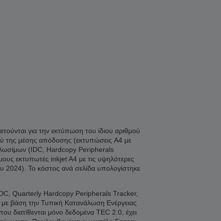
η
ιτούνται για την εκτύπωση του ίδιου αριθμού
ξύ της μέσης απόδοσης (εκτυπώσεις A4 με
λωσίμων (IDC, Hardcopy Peripherals
υς εκτυπωτές inkjet A4 με τις υψηλότερες
υ 2024). Το κόστος ανά σελίδα υπολογίστηκε
C, Quarterly Hardcopy Peripherals Tracker,
η με βάση την Τυπική Κατανάλωση Ενέργειας
 διατίθενται μόνο δεδομένα TEC 2.0, έχει