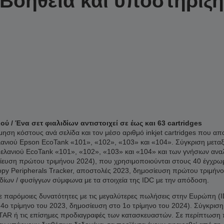
Βοήθεια και υποστήριξ
 / Ένα σετ φιαλιδίων αντιστοιχεί σε έως και 63 cartridges
ση κόστους ανά σελίδα και τον μέσο αριθμό inkjet cartridges που απα
λανιού Epson EcoTank «101», «102», «103» και «104». Σύγκριση μετα
μελανιού EcoTank «101», «102», «103» και «104» και των γνήσιων ανα
ευση πρώτου τριμήνου 2024), που χρησιμοποιούνται στους 40 έγχρωμο
py Peripherals Tracker, αποστολές 2023, δημοσίευση πρώτου τριμήνο
ιδίων / φυσίγγων σύμφωνα με τα στοιχεία της IDC με την απόδοση.
 παρόμοιες δυνατότητες με τις μεγαλύτερες πωλήσεις στην Ευρώπη (ID
 4ο τρίμηνο του 2023, δημοσίευση στο 1ο τρίμηνο του 2024). Σύγκρισ
 ή τις επίσημες προδιαγραφές των κατασκευαστών. Σε περίπτωση που