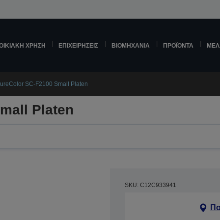
ΟΙΚΙΑΚΉ ΧΡΉΣΗ
ΕΠΙΧΕΙΡΉΣΕΙΣ
ΒΙΟΜΗΧΑΝΊΑ
ΠΡΟΪΌΝΤΑ
ΜΕΛ
ureColor SC-F2100 Small Platen
mall Platen
SKU: C12C933941
Πο