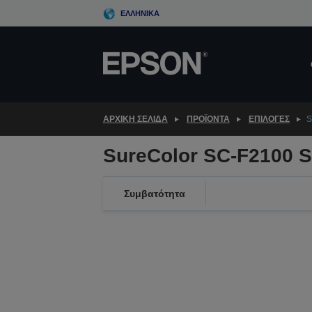
Skip
ΕΛΛΗΝΙΚΆ
to
main
content
ΑΡΧΙΚΗ ΣΕΛΙΔΑ
ΠΡΟΪΌΝΤΑ
ΕΠΙΛΟΓΈΣ
S
SureColor SC-F2100 S
Συμβατότητα