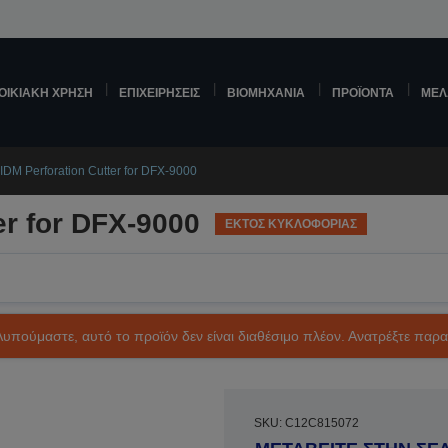
ΟΙΚΙΑΚΉ ΧΡΉΣΗ
ΕΠΙΧΕΙΡΉΣΕΙΣ
ΒΙΟΜΗΧΑΝΊΑ
ΠΡΟΪΌΝΤΑ
ΜΕΛ
IDM Perforation Cutter for DFX-9000
er for DFX-9000
ΕΚΤΟΣ ΚΥΚΛΟΦΟΡΙΑΣ
Λυπούμαστε, αυτό το προϊόν δεν είναι διαθέσιμο πλέον. Ανατρέξτε παρ
SKU: C12C815072