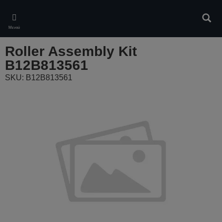
Skip
to
Αναζ
main
Μενού
content
Roller Assembly Kit
B12B813561
SKU: B12B813561