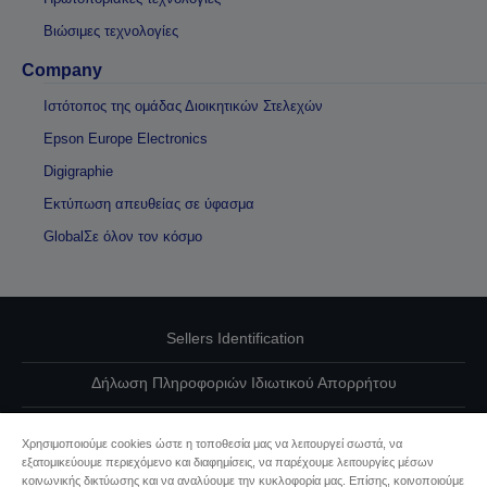
Βιώσιμες τεχνολογίες
Company
Ιστότοπος της ομάδας Διοικητικών Στελεχών
Epson Europe Electronics
Digigraphie
Εκτύπωση απευθείας σε ύφασμα
GlobalΣε όλον τον κόσμο
Sellers Identification
Δήλωση Πληροφοριών Ιδιωτικού Απορρήτου
EU Data Act Compliance
Χρησιμοποιούμε cookies ώστε η τοποθεσία μας να λειτουργεί σωστά, να
εξατομικεύουμε περιεχόμενο και διαφημίσεις, να παρέχουμε λειτουργίες μέσων
Επικοινωνήστε μαζί μας για τα δεδομένα σας
κοινωνικής δικτύωσης και να αναλύουμε την κυκλοφορία μας. Επίσης, κοινοποιούμε