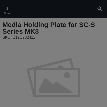
Skip
to
Αναζ
main
Μενού
content
Media Holding Plate for SC-S
Series MK3
SKU: C12C932411