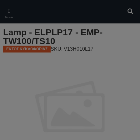
Skip
to
Αναζ
main
Μενού
content
Lamp - ELPLP17 - EMP-
TW100/TS10
SKU: V13H010L17
ΕΚΤΟΣ ΚΥΚΛΟΦΟΡΙΑΣ