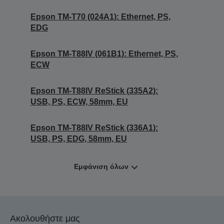
Epson TM-T70 (024A1): Ethernet, PS,
EDG
Epson TM-T88IV (061B1): Ethernet, PS,
ECW
Epson TM-T88IV ReStick (335A2):
USB, PS, ECW, 58mm, EU
Epson TM-T88IV ReStick (336A1):
USB, PS, EDG, 58mm, EU
Εμφάνιση όλων
Ακολουθήστε μας