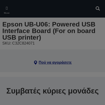
Skip
to
Αναζ
main
Μενού
content
Epson UB-U06: Powered USB
Interface Board (For on board
USB printer)
SKU: C32C824071
Πού να αγοράσετε
Συμβατές κύριες μονάδες