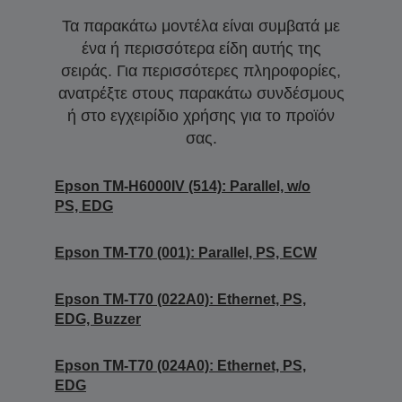
Τα παρακάτω μοντέλα είναι συμβατά με
ένα ή περισσότερα είδη αυτής της
σειράς. Για περισσότερες πληροφορίες,
ανατρέξτε στους παρακάτω συνδέσμους
ή στο εγχειρίδιο χρήσης για το προϊόν
σας.
Epson TM-H6000IV (514): Parallel, w/o
PS, EDG
Epson TM-T70 (001): Parallel, PS, ECW
Epson TM-T70 (022A0): Ethernet, PS,
EDG, Buzzer
Epson TM-T70 (024A0): Ethernet, PS,
EDG