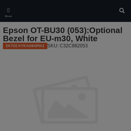
Skip
to
Αναζ
main
Μενού
content
Epson OT-BU30 (053):Optional
Bezel for EU-m30, White
SKU: C32C882053
ΕΚΤΟΣ ΚΥΚΛΟΦΟΡΙΑΣ