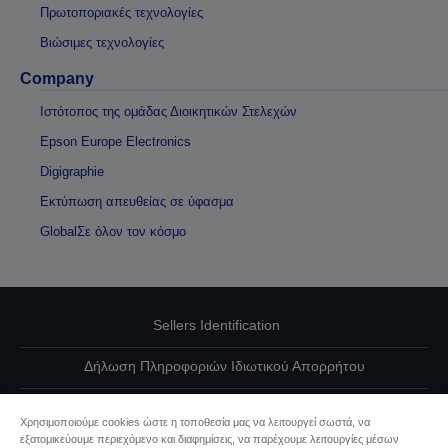
Πρωτοποριακές τεχνολογίες
Βιώσιμες τεχνολογίες
Company
Ιστότοπος της ομάδας Διοικητικών Στελεχών
Epson Europe Electronics
Digigraphie
Εκτύπωση απευθείας σε ύφασμα
GlobalΣε όλον τον κόσμο
Sellers Identification
Δήλωση Πληροφοριών Ιδιωτικού Απορρήτου
EU Data Act Compliance
Χρησιμοποιούμε cookies ώστε η τοποθεσία μας να λειτουργεί σωστά, να
εξατομικεύουμε περιεχόμενο και διαφημίσεις, να παρέχουμε λειτουργίες μέσων