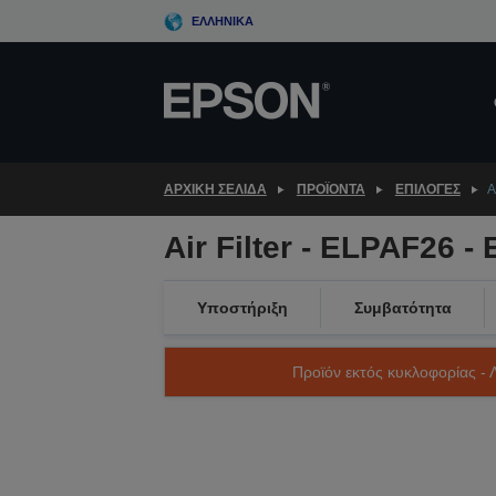
Skip
ΕΛΛΗΝΙΚΆ
to
main
content
ΑΡΧΙΚΗ ΣΕΛΙΔΑ
ΠΡΟΪΌΝΤΑ
ΕΠΙΛΟΓΈΣ
A
Air Filter - ELPAF26 -
Υποστήριξη
Συμβατότητα
Προϊόν εκτός κυκλοφορίας - 