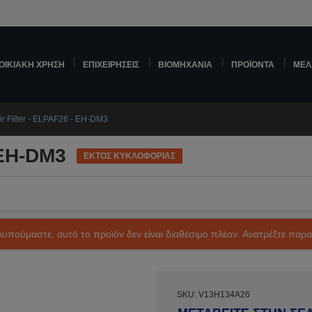
ΟΙΚΙΑΚΉ ΧΡΉΣΗ
ΕΠΙΧΕΙΡΉΣΕΙΣ
ΒΙΟΜΗΧΑΝΊΑ
ΠΡΟΪΌΝΤΑ
ΜΕΛ
ir Filter - ELPAF26 - EH-DM3
 EH-DM3
ΕΚΤΟΣ ΚΥΚΛΟΦΟΡΙΑΣ
Λυπούμαστε, αυτό το προϊόν δεν είναι διαθέσιμο πλέον. Ανατρέξτε παρ
SKU: V13H134A26