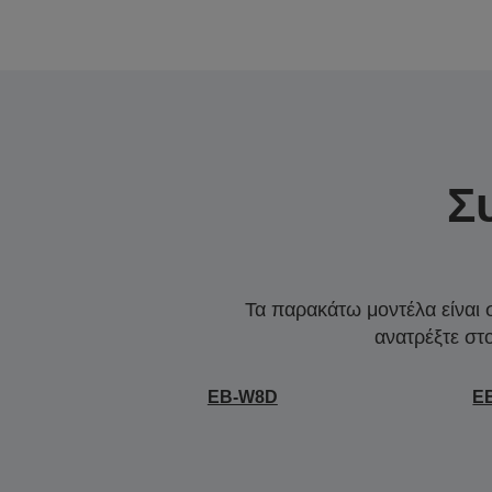
Σ
Τα παρακάτω μοντέλα είναι 
ανατρέξτε στ
EB-W8D
E