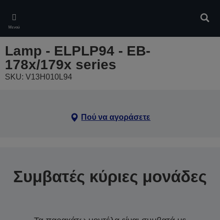
Skip
to
Αναζ
main
Μενού
content
Lamp - ELPLP94 - EB-
178x/179x series
SKU: V13H010L94
Πού να αγοράσετε
Συμβατές κύριες μονάδες