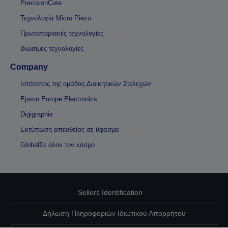
PrecisionCore
Τεχνολογία Micro Piezo
Πρωτοποριακές τεχνολογίες
Βιώσιμες τεχνολογίες
Company
Ιστότοπος της ομάδας Διοικητικών Στελεχών
Epson Europe Electronics
Digigraphie
Εκτύπωση απευθείας σε ύφασμα
GlobalΣε όλον τον κόσμο
Sellers Identification
Δήλωση Πληροφοριών Ιδιωτικού Απορρήτου