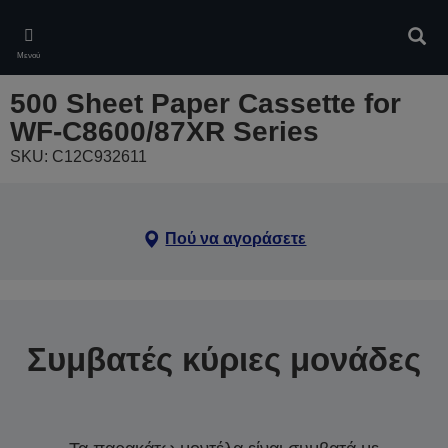
Skip
to
Αναζ
main
Μενού
content
500 Sheet Paper Cassette for
WF-C8600/87XR Series
SKU: C12C932611
Πού να αγοράσετε
Συμβατές κύριες μονάδες