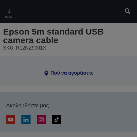
Skip
to
Αναζ
main
Μενού
content
Epson 5m standard USB
camera cable
SKU: R12NZ9001X
Πού να αγοράσετε
Ακολουθήστε μας