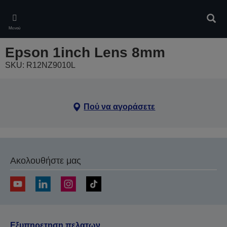
Skip
to
Αναζ
main
Μενού
content
Epson 1inch Lens 8mm
SKU: R12NZ9010L
Πού να αγοράσετε
Ακολουθήστε μας
Εξυπηρετηση πελατων