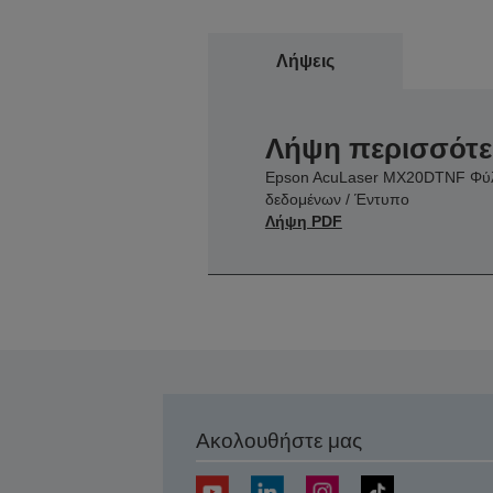
Λήψεις
Λήψη περισσότ
Epson AcuLaser MX20DTNF Φύ
δεδομένων / Έντυπο
Λήψη PDF
Ακολουθήστε μας