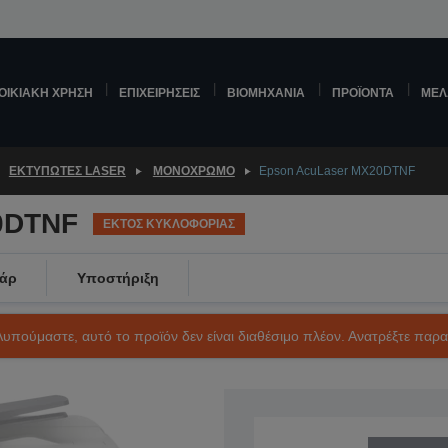
ΟΙΚΙΑΚΉ ΧΡΉΣΗ
ΕΠΙΧΕΙΡΉΣΕΙΣ
ΒΙΟΜΗΧΑΝΊΑ
ΠΡΟΪΌΝΤΑ
ΜΕΛ
ΕΚΤΥΠΩΤΈΣ LASER
ΜΟΝΌΧΡΩΜΟ
Epson AcuLaser MX20DTNF
0DTNF
ΕΚΤΟΣ ΚΥΚΛΟΦΟΡΙΑΣ
άρ
Υποστήριξη
Λυπούμαστε, αυτό το προϊόν δεν είναι διαθέσιμο πλέον. Ανατρέξτε παρ
SKU: C11CA95011BY