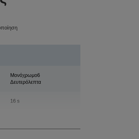
οποίηση
Μονόχρωμο6
Δευτερόλεπτα
16 s
20.000 Σελίδες ανά μήνα