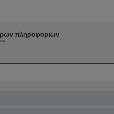
ερων πληροφοριών
λλο