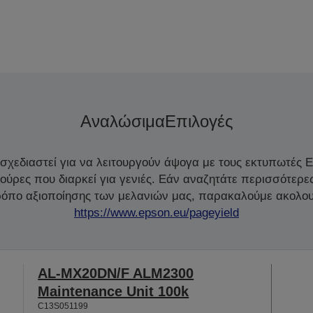
Αναλώσιμα
Επιλογές
 σχεδιαστεί για να λειτουργούν άψογα με τους εκτυπωτές 
ζούρες που διαρκεί για γενιές. Εάν αναζητάτε περισσότερε
τρόπο αξιοποίησης των μελανιών μας, παρακαλούμε ακολου
https://www.epson.eu/pageyield
AL-MX20DN/F ALM2300
Maintenance Unit 100k
C13S051199