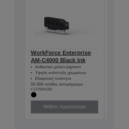
WorkForce Enterprise
WorkFo
AM-C4000 Black Ink
AM-C4
Ανθεκτικό μελάνι pigment
Ανθεκτι
Υψηλή ανάπτυξη χρωμάτων
Υψηλή 
Εξαιρετική ποιότητα
Εξαιρετ
50.000 σελίδες ασπρόμαυρο
30.000 σε
C13T08H100
C13T08H3
Μάθετε περισσότερα
Μά