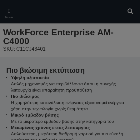
Skip
to
Αναζ
main
Μενού
content
WorkForce Enterprise​ AM-
C4000​
SKU: C11CJ43401
Πιο βιώσιμη εκτύπωση
Υψηλή αξιοπιστία
Απλός μηχανισμός για περιβάλλοντα όπου η συνεχής
λειτουργία είναι απαραίτητη προϋπόθεση
Πιο βιώσιμος
Η χαμηλότερη κατανάλωση ενέργειας εξοικονομεί ενέργεια
χάρη στην τεχνολογία χωρίς θερμότητα
Μικρό εμβαδόν βάσης
Με το μικρότερο εμβαδόν βάσης στην κατηγορία του
Μειωμένος χρόνος εκτός λειτουργίας
Απλούστερη, μικρότερη διαδρομή χαρτιού για πιο εύκολη