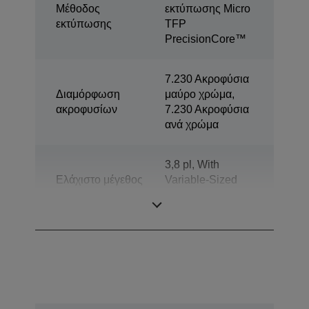
Μέθοδος
εκτύπωσης Micro
εκτύπωσης
TFP
PrecisionCore™
7.230 Ακροφύσια
Διαμόρφωση
μαύρο χρώμα,
ακροφυσίων
7.230 Ακροφύσια
ανά χρώμα
3,8 pl, With
Ελάχιστο μέγεθος
Variable-Sized
σταγόνας
Droplet
Technology