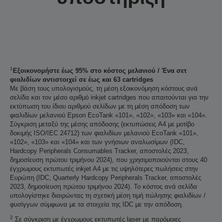
1
Εξοικονομήστε έως 95% στο κόστος μελανιού / Ένα σετ
φιαλιδίων αντιστοιχεί σε έως και 63 cartridges
Με βάση τους υπολογισμούς, τη μέση εξοικονόμηση κόστους ανά
σελίδα και τον μέσο αριθμό inkjet cartridges που απαιτούνται για την
εκτύπωση του ίδιου αριθμού σελίδων με τη μέση απόδοση των
φιαλιδίων μελανιού Epson EcoTank «101», «102», «103» και «104».
Σύγκριση μεταξύ της μέσης απόδοσης (εκτυπώσεις A4 με μοτίβο
δοκιμής ISO/IEC 24712) των φιαλιδίων μελανιού EcoTank «101»,
«102», «103» και «104» και των γνήσιων αναλωσίμων (IDC,
Hardcopy Peripherals Consumables Tracker, αποστολές 2023,
δημοσίευση πρώτου τριμήνου 2024), που χρησιμοποιούνται στους 40
έγχρωμους εκτυπωτές inkjet A4 με τις υψηλότερες πωλήσεις στην
Ευρώπη (IDC, Quarterly Hardcopy Peripherals Tracker, αποστολές
2023, δημοσίευση πρώτου τριμήνου 2024). Το κόστος ανά σελίδα
υπολογίστηκε διαιρώντας τη σχετική μέση τιμή πώλησης φιαλιδίων /
φυσίγγων σύμφωνα με τα στοιχεία της IDC με την απόδοση.
2
Σε σύγκριση με έγχρωμους εκτυπωτές laser με παρόμοιες