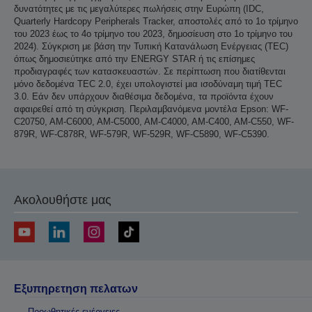
δυνατότητες με τις μεγαλύτερες πωλήσεις στην Ευρώπη (IDC,
Quarterly Hardcopy Peripherals Tracker, αποστολές από το 1ο τρίμηνο
του 2023 έως το 4ο τρίμηνο του 2023, δημοσίευση στο 1ο τρίμηνο του
2024). Σύγκριση με βάση την Τυπική Κατανάλωση Ενέργειας (TEC)
όπως δημοσιεύτηκε από την ENERGY STAR ή τις επίσημες
προδιαγραφές των κατασκευαστών. Σε περίπτωση που διατίθενται
μόνο δεδομένα TEC 2.0, έχει υπολογιστεί μια ισοδύναμη τιμή TEC
3.0. Εάν δεν υπάρχουν διαθέσιμα δεδομένα, τα προϊόντα έχουν
αφαιρεθεί από τη σύγκριση. Περιλαμβανόμενα μοντέλα Epson: WF-
C20750, AM-C6000, AM-C5000, AM-C4000, AM-C400, AM-C550, WF-
879R, WF-C878R, WF-579R, WF-529R, WF-C5890, WF-C5390.
Ακολουθήστε μας
Εξυπηρετηση πελατων
Προωθητικές ενέργειες