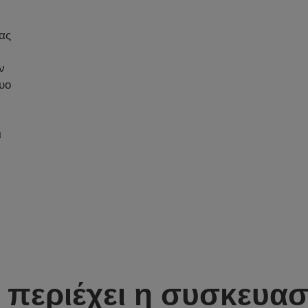
ας
ν
υο
ι
ι περιέχει η συσκευασ