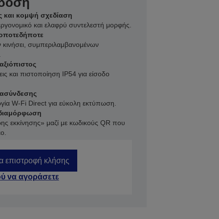
όδοση
ς και κομψή σχεδίαση
εργονομικό και ελαφρύ συντελεστή μορφής.
οποτεδήποτε
εν κινήσει, συμπεριλαμβανομένων
.
 αξιόπιστος
ις και πιστοποίηση IP54 για είσοδο
διασύνδεσης
γία W-Fi Direct για εύκολη εκτύπωση.
 διαμόρφωση
ρης εκκίνησης» μαζί με κωδικούς QR που
ο.
ια επιστροφή κλήσης
ύ να αγοράσετε