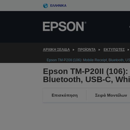
Skip
ΕΛΛΗΝΙΚΆ
to
main
content
ΑΡΧΙΚΗ ΣΕΛΙΔΑ
ΠΡΟΪΌΝΤΑ
ΕΚΤΥΠΩΤΈΣ
Epson TM-P20II (106): Mobile Receipt, Bluetooth, 
Epson TM-P20II (106):
Bluetooth, USB-C, Wh
Επισκόπηση
Σειρά Μοντέλων