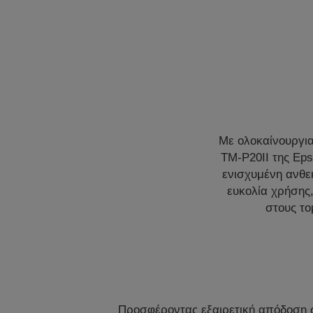
Με ολοκαίνουργια
TM-P20II της Ep
ενισχυμένη ανθεκ
ευκολία χρήσης,
στους το
Προσφέροντας εξαιρετική απόδοση 