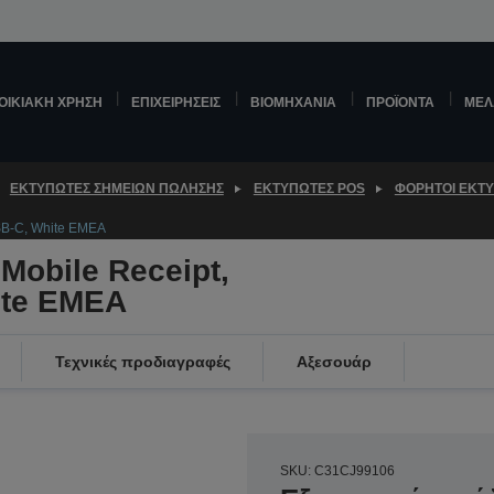
ΟΙΚΙΑΚΉ ΧΡΉΣΗ
ΕΠΙΧΕΙΡΉΣΕΙΣ
ΒΙΟΜΗΧΑΝΊΑ
ΠΡΟΪΌΝΤΑ
ΜΕΛ
ΕΚΤΥΠΩΤΈΣ ΣΗΜΕΊΩΝ ΠΏΛΗΣΗΣ
ΕΚΤΥΠΩΤΈΣ POS
ΦΟΡΗΤΟΊ ΕΚΤ
USB-C, White EMEA
 Mobile Receipt,
ite EMEA
Τεχνικές προδιαγραφές
Αξεσουάρ
SKU: C31CJ99106