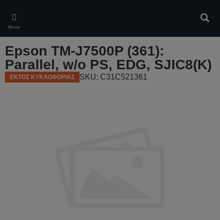
Skip
to
Αναζ
main
Μενού
content
Epson TM-J7500P (361):
Parallel, w/o PS, EDG, SJIC8(K)
SKU: C31C521361
ΕΚΤΟΣ ΚΥΚΛΟΦΟΡΙΑΣ