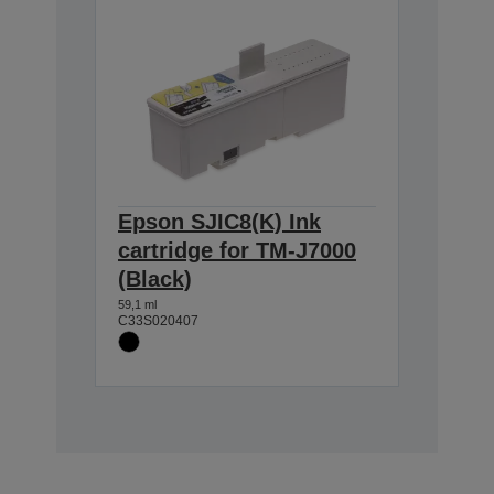
Epson SJIC8(K) Ink
cartridge for TM-J7000
(Black)
59,1 ml
C33S020407