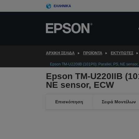
Skip
ΕΛΛΗΝΙΚΆ
to
main
content
ΑΡΧΙΚΗ ΣΕΛΙΔΑ
ΠΡΟΪΌΝΤΑ
ΕΚΤΥΠΩΤΈΣ
Epson TM-U220IIB (101P0): Parallel, PS, NE sensor
Epson TM-U220IIB (101
NE sensor, ECW
Επισκόπηση
Σειρά Μοντέλων