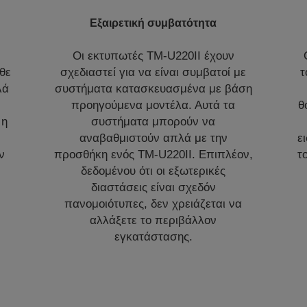
Εξαιρετική συμβατότητα
Οι εκτυπωτές TM-U220II έχουν
θε
σχεδιαστεί για να είναι συμβατοί με
τ
λά
συστήματα κατασκευασμένα με βάση
προηγούμενα μοντέλα. Αυτά τα
θ
 η
συστήματα μπορούν να
αναβαθμιστούν απλά με την
ε
ν
προσθήκη ενός TM-U220II. Επιπλέον,
τ
δεδομένου ότι οι εξωτερικές
διαστάσεις είναι σχεδόν
πανομοιότυπες, δεν χρειάζεται να
αλλάξετε το περιβάλλον
εγκατάστασης.