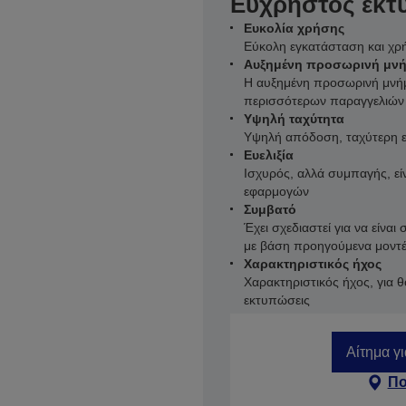
Εύχρηστος εκτ
Ευκολία χρήσης
Εύκολη εγκατάσταση και χρή
Αυξημένη προσωρινή μν
Η αυξημένη προσωρινή μνήμ
περισσότερων παραγγελιών
Υψηλή ταχύτητα
Υψηλή απόδοση, ταχύτερη 
Ευελιξία
Ισχυρός, αλλά συμπαγής, εί
εφαρμογών
Συμβατό
Έχει σχεδιαστεί για να είν
με βάση προηγούμενα μοντ
Χαρακτηριστικός ήχος
Χαρακτηριστικός ήχος, για 
εκτυπώσεις
Αίτημα γ
Πο