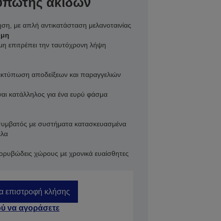
υπωτής ακίδων
ση, με απλή αντικατάσταση μελανοταινίας
ήμη
η επιτρέπει την ταυτόχρονη λήψη
εκτύπωση αποδείξεων και παραγγελιών
ναι κατάλληλος για ένα ευρύ φάσμα
αι συμβατός με συστήματα κατασκευασμένα
έλα
θορυβώδεις χώρους με χρονικά ευαίσθητες
ια επιστροφή κλήσης
ύ να αγοράσετε