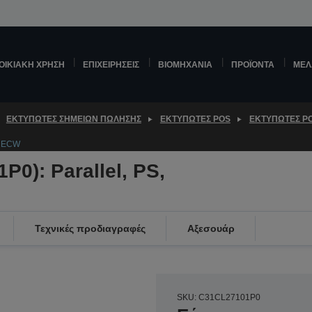
ΟΙΚΙΑΚΉ ΧΡΉΣΗ
ΕΠΙΧΕΙΡΉΣΕΙΣ
ΒΙΟΜΗΧΑΝΊΑ
ΠΡΟΪΌΝΤΑ
ΜΕΛ
ΕΚΤΥΠΩΤΈΣ ΣΗΜΕΊΩΝ ΠΏΛΗΣΗΣ
ΕΚΤΥΠΩΤΈΣ POS
ΕΚΤΥΠΩΤΈΣ P
, ECW
P0): Parallel, PS,
Τεχνικές προδιαγραφές
Αξεσουάρ
SKU: C31CL27101P0