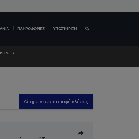
ΆΝΙΑ
ΠΛΗΡΟΦΟΡΊΕΣ
ΥΠΟΣΤΉΡΙΞΗ
OS PC
Αίτημα για επιστροφή κλήσης