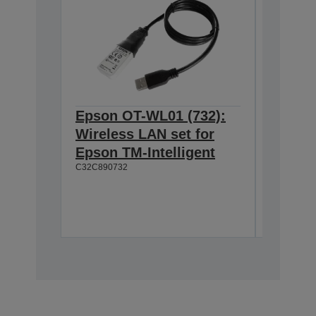
Epson OT-WL01 (732):
Epson 
Wireless LAN set for
Custom
Epson TM-Intelligent
TM-T8
C32C890732
Easy to
Wide vi
Moveab
A61B13311