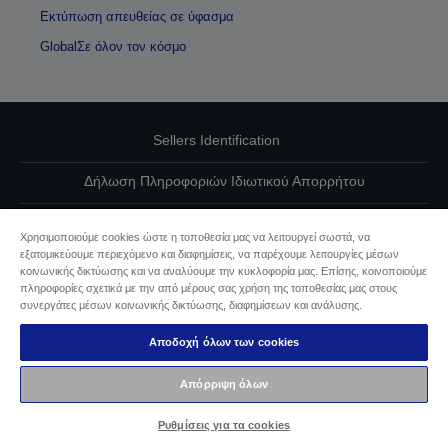
Εκτύπωση απευθείας σε ύφασμα
GlobalΣε όλον τον κόσμο
Sellers Identification
Δήλωση Πληροφοριών Ιδιωτικού Απορρήτου
EU Data Act Compliance
Χρησιμοποιούμε cookies ώστε η τοποθεσία μας να λειτουργεί σωστά, να
εξατομικεύουμε περιεχόμενο και διαφημίσεις, να παρέχουμε λειτουργίες μέσων
Επικοινωνήστε μαζί μας για τα δεδομένα σας
κοινωνικής δικτύωσης και να αναλύουμε την κυκλοφορία μας. Επίσης, κοινοποιούμε
πληροφορίες σχετικά με την από μέρους σας χρήση της τοποθεσίας μας στους
Πληροφορίες σχετικά με τα cookie
συνεργάτες μέσων κοινωνικής δικτύωσης, διαφημίσεων και ανάλυσης.
Αποδοχή όλων των cookies
Δέσμευση της Epson για προσβασιμότητα
Απόρριψη όλων
Πνευματικά δικαιώματα © 2026 Seiko Epson
Ρυθμίσεις για τα cookies