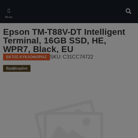
Skip
to
Αναζ
main
Μενού
content
Epson TM-T88V-DT Intelligent
Terminal, 16GB SSD, HE,
WPR7, Black, EU
SKU: C31CC74722
ΕΚΤΟΣ ΚΥΚΛΟΦΟΡΙΑΣ
Βραβευμένο