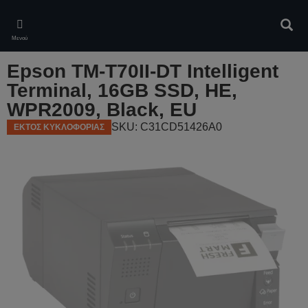
Skip
to
Αναζ
main
Μενού
content
Epson TM-T70II-DT Intelligent
Terminal, 16GB SSD, HE,
WPR2009, Black, EU
SKU: C31CD51426A0
ΕΚΤΟΣ ΚΥΚΛΟΦΟΡΙΑΣ