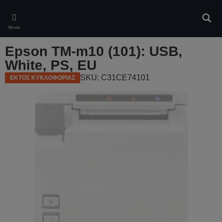
Skip
to
Αναζ
main
Μενού
content
Epson TM-m10 (101): USB,
White, PS, EU
SKU: C31CE74101
ΕΚΤΟΣ ΚΥΚΛΟΦΟΡΙΑΣ