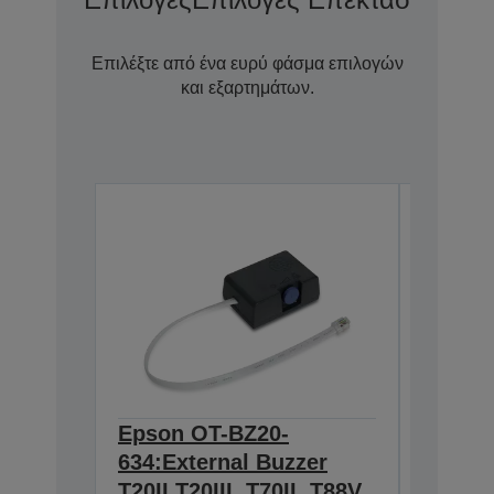
Επιλέξτε από ένα ευρύ φάσμα επιλογών
και εξαρτημάτων.
Epson OT-BZ20-
Tablet
7110080
634:External Buzzer
T20II,T20III, T70II, T88V,