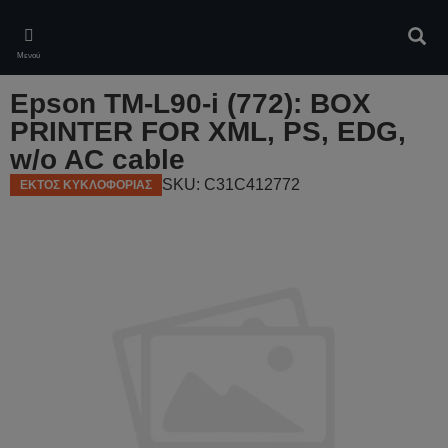
Skip
to
Αναζ
main
Μενού
content
Epson TM-L90-i (772): BOX
PRINTER FOR XML, PS, EDG,
w/o AC cable
SKU: C31C412772
ΕΚΤΟΣ ΚΥΚΛΟΦΟΡΙΑΣ