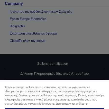
Company
Ιστότοπος της ομάδας Διοικητικών Στελεχών
Epson Europe Electronics
Digigraphie
Εκτύπωση απευθείας σε ύφασμα
GlobalΣε όλον τον κόσμο
Sellers Identification
Δήλωση Πληροφοριών Ιδιωτικού Απορρήτου
EU Data Act Compliance
Χρησιμοποιούμε cookies ώστε η τοποθεσία μας να λειτουργεί σωστά, να
εξατομικεύουμε περιεχόμενο και διαφημίσεις, να παρέχουμε λειτουργίες μέσων
Επικοινωνήστε μαζί μας για τα δεδομένα σας
κοινωνικής δικτύωσης και να αναλύουμε την κυκλοφορία μας. Επίσης, κοινοποιούμε
πληροφορίες σχετικά με την από μέρους σας χρήση της τοποθεσίας μας στους
Πληροφορίες σχετικά με τα cookie
συνεργάτες μέσων κοινωνικής δικτύωσης, διαφημίσεων και ανάλυσης.