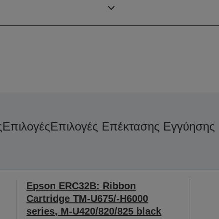
Χρώμα
ς
Επιλογές
Επιλογές Επέκτασης Εγγύησης 
Epson ERC32B: Ribbon
Cartridge TM-U675/-H6000
series, M-U420/820/825 black