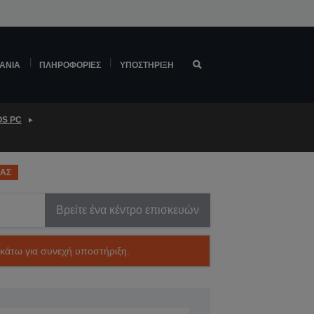
ΆΝΙΑ
ΠΛΗΡΟΦΟΡΊΕΣ
ΥΠΟΣΤΉΡΙΞΗ
OS PC
ΙΑΣ
Βρείτε ένα κέντρο επισκευών
ακάτω για συνεχή υποστήριξη.