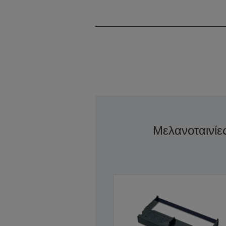
Μελανοταινίε