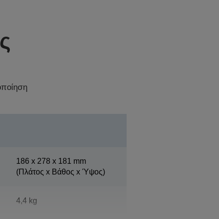
ς
οποίηση
186‎ x 278 x 181 mm
(Πλάτος x Βάθος x Ύψος)
4,4 kg