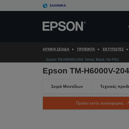
Skip
ΕΛΛΗΝΙΚΆ
to
main
content
ΑΡΧΙΚΗ ΣΕΛΙΔΑ
ΠΡΟΪΌΝΤΑ
ΕΚΤΥΠΩΤΈΣ
Epson TM-H6000V-204: Serial, Black, No PSU
Epson TM-H6000V-204:
Σειρά Μοντέλων
Τεχνικές προδ
Προϊόν εκτός κυκλοφορίας - 