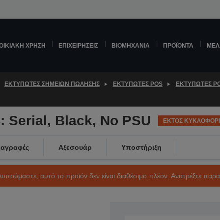
ΟΙΚΙΑΚΉ ΧΡΉΣΗ
ΕΠΙΧΕΙΡΉΣΕΙΣ
ΒΙΟΜΗΧΑΝΊΑ
ΠΡΟΪΌΝΤΑ
ΜΕΛ
ΕΚΤΥΠΩΤΈΣ ΣΗΜΕΊΩΝ ΠΏΛΗΣΗΣ
ΕΚΤΥΠΩΤΈΣ POS
ΕΚΤΥΠΩΤΈΣ P
 Serial, Black, No PSU
ΕΚΤΟΣ ΚΥΚΛΟΦΟΡ
ιαγραφές
Αξεσουάρ
Υποστήριξη
Λυπούμαστε, αυτό το προϊόν δεν είναι διαθέσιμο πλέον. Ανατρέξτε παρ
SKU: C31CG62204