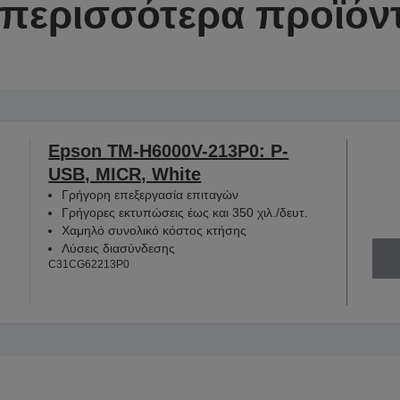
περισσότερα προϊόντ
Epson TM-H6000V-213P0: P-
USB, MICR, White
Γρήγορη επεξεργασία επιταγών
Γρήγορες εκτυπώσεις έως και 350 χιλ./δευτ.
Χαμηλό συνολικό κόστος κτήσης
Λύσεις διασύνδεσης
C31CG62213P0