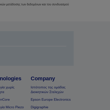
νθηκών μετάδοσης των δεδομένων και του συνδυασμού
nologies
Company
γία χωρίς
Ιστότοπος της ομάδας
ητα
Διοικητικών Στελεχών
onCore
Epson Europe Electronics
γία Micro Piezo
Digigraphie