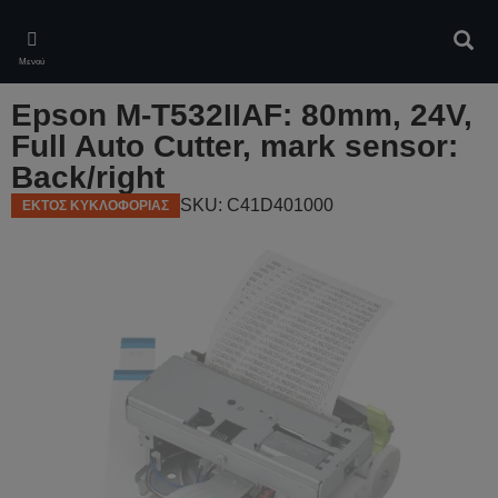
Skip
to
Αναζ
main
Μενού
content
Epson M-T532IIAF: 80mm, 24V,
Full Auto Cutter, mark sensor:
Back/right
SKU: C41D401000
ΕΚΤΟΣ ΚΥΚΛΟΦΟΡΙΑΣ