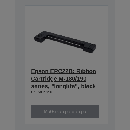
Epson ERC22B: Ribbon
Epson
Cartridge M-180/190
Cartri
series, "longlife", black
160/M-
C43S015358
black
C43S0153
Μάθετε περισσότερα
Μά