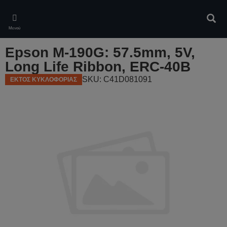
Skip
to
Αναζ
main
Μενού
content
Epson M-190G: 57.5mm, 5V,
Long Life Ribbon, ERC-40B
SKU: C41D081091
ΕΚΤΟΣ ΚΥΚΛΟΦΟΡΙΑΣ