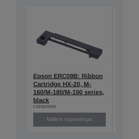
Epson ERC09B: Ribbon
Epson
Cartridge HX-20, M-
Cartri
160/M-180/M-190 series,
series,
C43S0153
black
C43S015354
Μάθετε περισσότερα
Μά