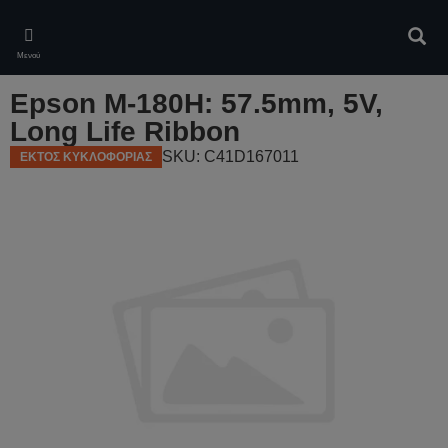
Skip
to
Αναζ
main
Μενού
content
Epson M-180H: 57.5mm, 5V,
Long Life Ribbon
SKU: C41D167011
ΕΚΤΟΣ ΚΥΚΛΟΦΟΡΙΑΣ