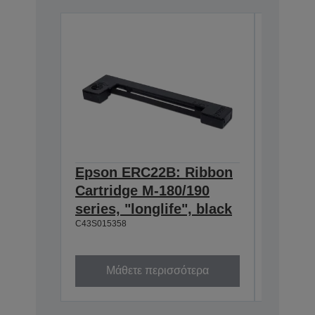
Epson ERC22B: Ribbon
Epson
Cartridge M-180/190
Cartri
series, "longlife", black
160/M-
C43S015358
black
C43S0153
Μάθετε περισσότερα
Μά