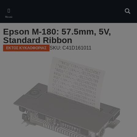
Skip
to
Αναζ
main
Μενού
content
Epson M-180: 57.5mm, 5V,
Standard Ribbon
SKU: C41D161011
ΕΚΤΟΣ ΚΥΚΛΟΦΟΡΙΑΣ