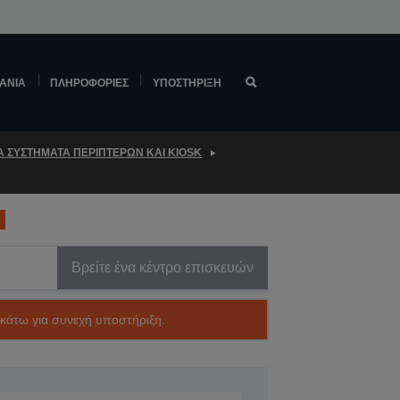
ΆΝΙΑ
ΠΛΗΡΟΦΟΡΊΕΣ
ΥΠΟΣΤΉΡΙΞΗ
Α ΣΥΣΤΉΜΑΤΑ ΠΕΡΙΠΤΈΡΩΝ ΚΑΙ KIOSK
Βρείτε ένα κέντρο επισκευών
ακάτω για συνεχή υποστήριξη.