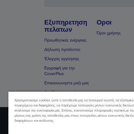
Εξυπηρετηση
Οροι
πελατων
Όροι χρήσης
Προωθητικές ενέργειες
Δήλωση προϊόντος
Έλεγχος εγγύησης
Εγγραφή για την
CoverPlus
Επικοινωνηστε μαζι μας
Αναζήτηση εμπόρου
Χρησιμοποιούμε cookies ώστε η τοποθεσία μας να λειτουργεί σωστά, να εξατομικ
περιεχόμενο και διαφημίσεις, να παρέχουμε λειτουργίες μέσων κοινωνικής δικτύωσ
αναλύουμε την κυκλοφορία μας. Επίσης, κοινοποιούμε πληροφορίες σχετικά με τη
μέρους σας χρήση της τοποθεσίας μας στους συνεργάτες μέσων κοινωνικής δικτύ
Sellers Identification
Δήλωση Πληρο
διαφημίσεων και ανάλυσης.
Πληρ