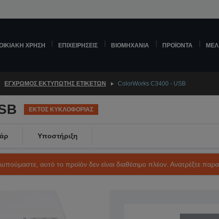
ΟΙΚΙΑΚΉ ΧΡΉΣΗ
ΕΠΙΧΕΙΡΉΣΕΙΣ
ΒΙΟΜΗΧΑΝΊΑ
ΠΡΟΪΌΝΤΑ
ΜΕΛ
ΈΓΧΡΩΜΟΣ ΕΚΤΥΠΩΤΉΣ ΕΤΙΚΕΤΏΝ
ColorWorks C3400 - USB
USB
ΕΚΤΟΣ ΚΥΚΛΟΦΟΡΙΑΣ
άρ
Υποστήριξη
Λυπούμαστε, αυτό το προϊόν δεν είναι διαθέσιμο πλέον. Ανατρέξτε παρ
SKU: C31CA26012