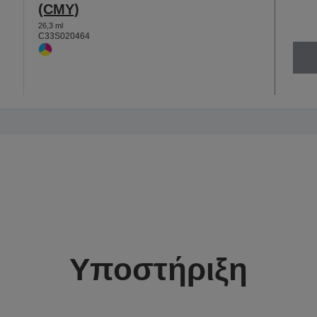
(CMY)
26,3 ml
C33S020464
Υποστήριξη