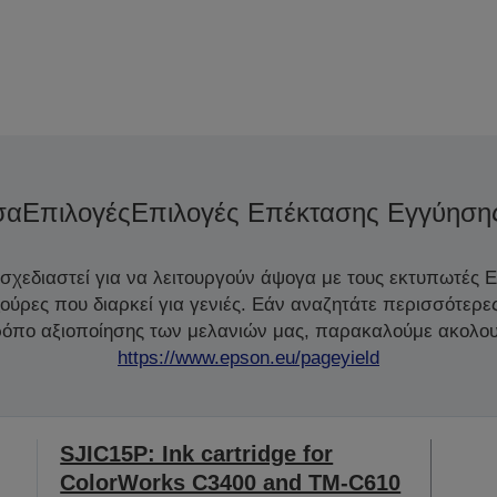
σα
Επιλογές
Επιλογές Επέκτασης Εγγύηση
 σχεδιαστεί για να λειτουργούν άψογα με τους εκτυπωτές 
ζούρες που διαρκεί για γενιές. Εάν αναζητάτε περισσότερε
τρόπο αξιοποίησης των μελανιών μας, παρακαλούμε ακολου
https://www.epson.eu/pageyield
SJIC15P: Ink cartridge for
ColorWorks C3400 and TM-C610