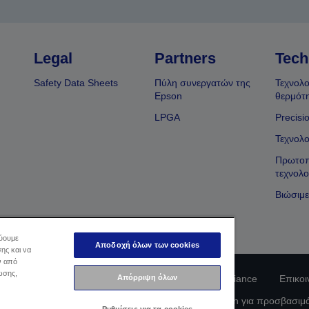
Legal
Partners
Tech
Safety Data Sheets
Πύλη συνεργατών της
Τεχνολο
Epson
θερμότ
LPGA
Precisi
Τεχνολο
Πρωτοπ
τεχνολο
Βιώσιμε
εύουμε
Αποδοχή όλων των cookies
ης και να
ν από
ωσης,
Απόρριψη όλων
φοριών Ιδιωτικού Απορρήτου
EU Data Act Compliance
Επικοι
οφορίες σχετικά με τα cookie
Δέσμευση της Epson για προσβασιμ