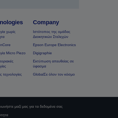
nologies
Company
γία χωρίς
Ιστότοπος της ομάδας
ητα
Διοικητικών Στελεχών
onCore
Epson Europe Electronics
γία Micro Piezo
Digigraphie
οριακές
Εκτύπωση απευθείας σε
γίες
ύφασμα
ς τεχνολογίες
GlobalΣε όλον τον κόσμο
νωνήστε μαζί μας για τα δεδομένα σας
ότητα