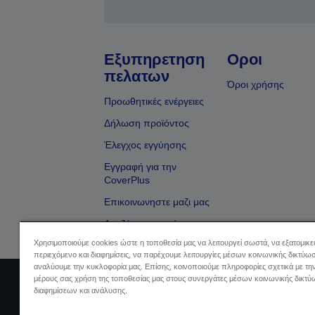
Εξυπηρετηση
Οροι
πελατων
Όροι χρήσης
Προωθητικές ενέργειες
Δήλωση προϊόντος
Έλεγχος εγγύησης
Εγγραφή για την
CoverPlus
Επικοινωνηστε μαζι μας
Αναζήτηση εμπόρου
Χρησιμοποιούμε cookies ώστε η τοποθεσία μας να λειτουργεί σωστά, να εξατομικ
περιεχόμενο και διαφημίσεις, να παρέχουμε λειτουργίες μέσων κοινωνικής δικτύωσ
αναλύουμε την κυκλοφορία μας. Επίσης, κοινοποιούμε πληροφορίες σχετικά με τη
μέρους σας χρήση της τοποθεσίας μας στους συνεργάτες μέσων κοινωνικής δικτύ
Sellers Identification
Δήλωση Πληρο
διαφημίσεων και ανάλυσης.
Πληρ