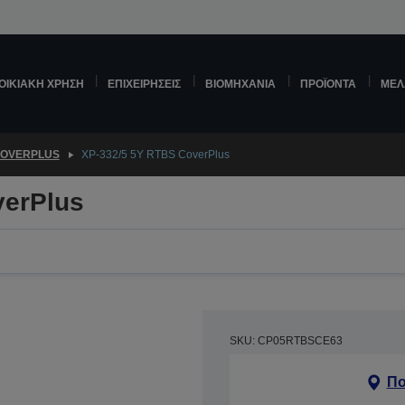
ΟΙΚΙΑΚΉ ΧΡΉΣΗ
ΕΠΙΧΕΙΡΉΣΕΙΣ
ΒΙΟΜΗΧΑΝΊΑ
ΠΡΟΪΌΝΤΑ
ΜΕΛ
OVERPLUS
XP-332/5 5Y RTBS CoverPlus
verPlus
SKU: CP05RTBSCE63
Πο