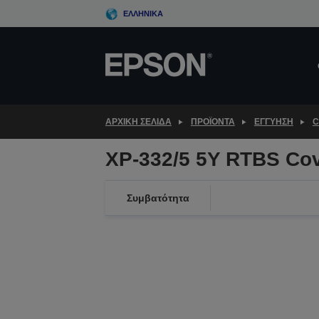
Skip
ΕΛΛΗΝΙΚΆ
to
main
content
ΑΡΧΙΚΗ ΣΕΛΙΔΑ
ΠΡΟΪΌΝΤΑ
ΕΓΓΎΗΣΗ
C
XP-332/5 5Y RTBS Co
Συμβατότητα