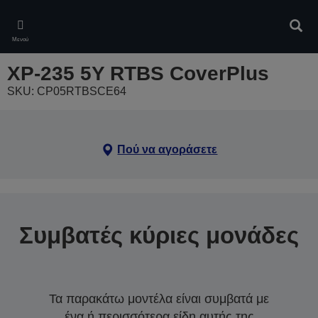
Skip
to
Αναζ
main
Μενού
content
XP-235 5Y RTBS CoverPlus
SKU: CP05RTBSCE64
Πού να αγοράσετε
Συμβατές κύριες μονάδες
Τα παρακάτω μοντέλα είναι συμβατά με
ένα ή περισσότερα είδη αυτής της