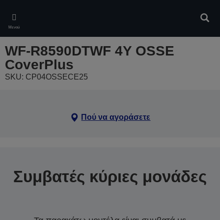
Skip
to
Αναζ
main
Μενού
content
WF-R8590DTWF 4Y OSSE
CoverPlus
SKU: CP04OSSECE25
Πού να αγοράσετε
Συμβατές κύριες μονάδες