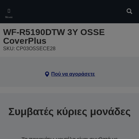
Skip
to
Αναζ
main
Μενού
content
WF-R5190DTW 3Y OSSE
CoverPlus
SKU: CP03OSSECE28
Πού να αγοράσετε
Συμβατές κύριες μονάδες