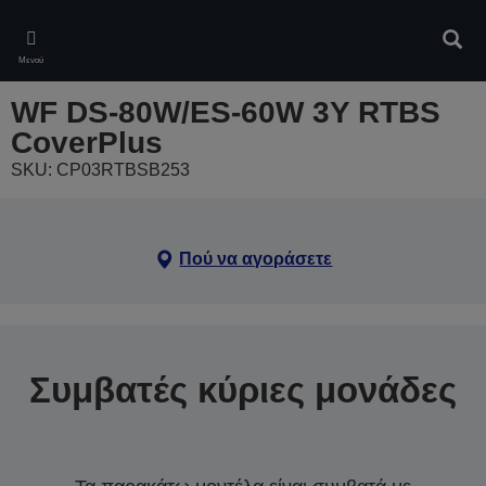
Skip
to
Αναζ
main
Μενού
content
WF DS-80W/ES-60W 3Y RTBS
CoverPlus
SKU: CP03RTBSB253
Πού να αγοράσετε
Συμβατές κύριες μονάδες