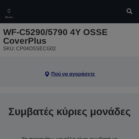
Skip
to
Αναζ
main
Μενού
content
WF-C5290/5790 4Y OSSE
CoverPlus
SKU: CP04OSSECG02
Πού να αγοράσετε
Συμβατές κύριες μονάδες