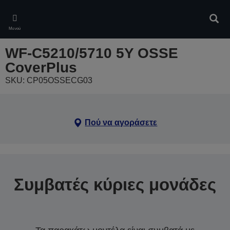
Skip
to
Αναζ
main
Μενού
content
WF-C5210/5710 5Y OSSE
CoverPlus
SKU: CP05OSSECG03
Πού να αγοράσετε
Συμβατές κύριες μονάδες