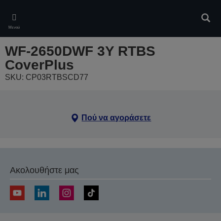
Skip
to
Αναζ
main
Μενού
content
WF-2650DWF 3Y RTBS
CoverPlus
SKU: CP03RTBSCD77
Πού να αγοράσετε
Ακολουθήστε μας