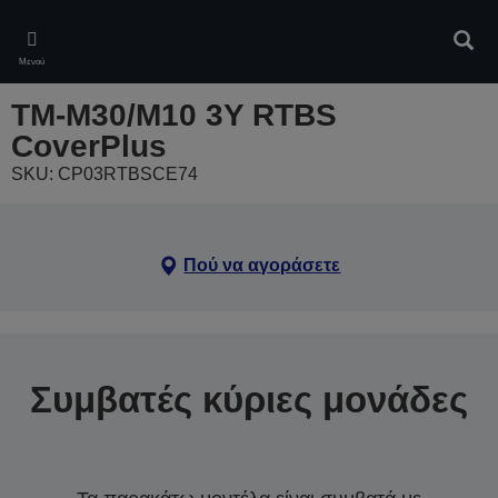
Skip
to
Αναζ
main
Μενού
content
TM-M30/M10 3Y RTBS
CoverPlus
SKU: CP03RTBSCE74
Πού να αγοράσετε
Συμβατές κύριες μονάδες