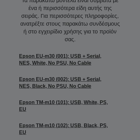
Τα παρακάτω μοντέλα είναι συμβατά με
ένα ή περισσότερα είδη αυτής της
σειράς. Για περισσότερες πληροφορίες,
ανατρέξτε στους παρακάτω συνδέσμους
ή στο εγχειρίδιο χρήσης για το προϊόν
σας.
Epson EU-m30 (001): USB + Serial,
NES, White, No PSU, No Cable
Epson EU-m30 (002): USB + Serial,
NES, Black, No PSU, No Cable
Epson TM-m10 (101): USB, White, PS,
EU
Epson TM-m10 (102): USB, Black, PS,
EU